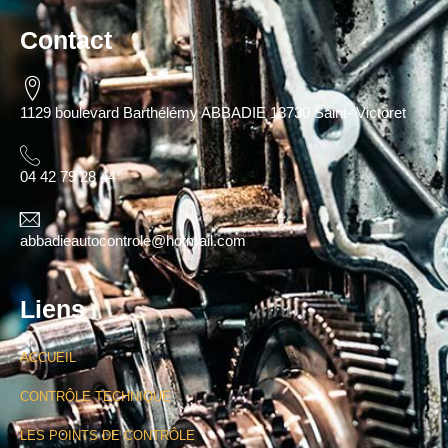
Contact
1129 boulevard Barthélémy ABBADIE 13730 Saint- Victoret
04 42 79 28 44
abbadieautocontrole@hotmail.com
Liens
ACCUEIL
CONTRÔLE TECHNIQUE
LES POINTS DE CONTRÔLE