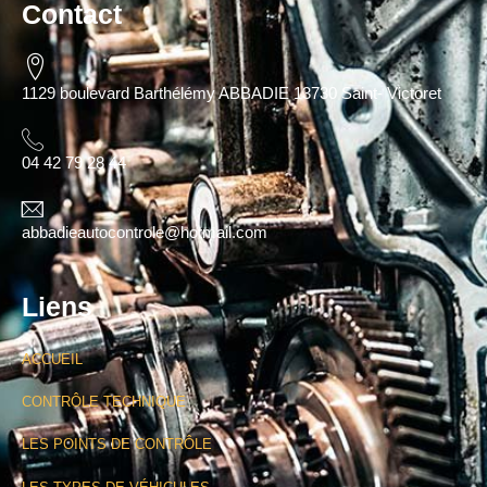
Contact
1129 boulevard Barthélémy ABBADIE 13730 Saint- Victoret
04 42 79 28 44
abbadieautocontrole@hotmail.com
Liens
ACCUEIL
CONTRÔLE TECHNIQUE
LES POINTS DE CONTRÔLE